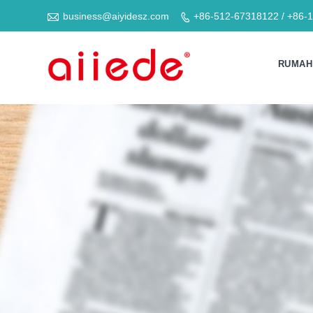

business@aiyidesz.com
+86-512-67318122 / +86-

RUMAH