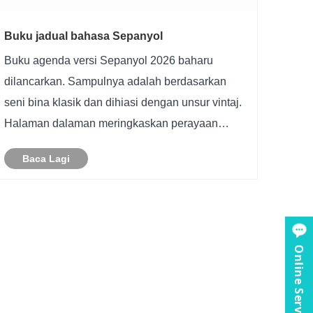
Buku jadual bahasa Sepanyol
Buku agenda versi Sepanyol 2026 baharu
dilancarkan. Sampulnya adalah berdasarkan
seni bina klasik dan dihiasi dengan unsur vintaj.
Halaman dalaman meringkaskan perayaan
tahunan, nama perayaan dan kalendar negara
Baca Lagi
berbahasa Sepanyol di Amerika untuk
membantu anda merancang percutian anda
lebih awal da......
Online Service