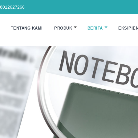
18012627266
TENTANG KAMI
PRODUK
BERITA
EKSIPIE