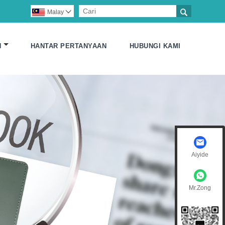

Malay

N
HANTAR PERTANYAAN
HUBUNGI KAMI
Aiyide
Mr.Zong