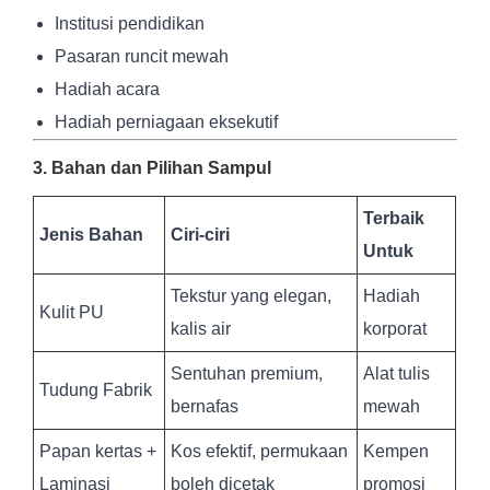
Institusi pendidikan
Pasaran runcit mewah
Hadiah acara
Hadiah perniagaan eksekutif
3. Bahan dan Pilihan Sampul
Terbaik
Jenis Bahan
Ciri-ciri
Untuk
Tekstur yang elegan,
Hadiah
Kulit PU
kalis air
korporat
Sentuhan premium,
Alat tulis
Tudung Fabrik
bernafas
mewah
Papan kertas +
Kos efektif, permukaan
Kempen
Laminasi
boleh dicetak
promosi