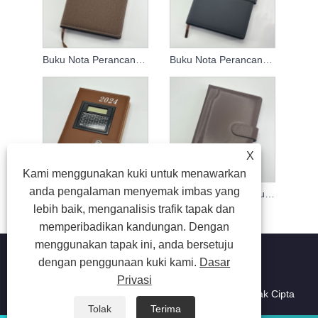
Buku Nota Perancangan Agenda 2024
Buku Nota Perancangan Agenda 2024
X
Kami menggunakan kuki untuk menawarkan
anda pengalaman menyemak imbas yang
2024 Notebook Rancangan Mingguan
Logo Disesuaikan Buku Nota Rancangan Bulanan
lebih baik, menganalisis trafik tapak dan
memperibadikan kandungan. Dengan
menggunakan tapak ini, anda bersetuju
dengan penggunaan kuki kami.
Dasar
Privasi
Hak Cipta © 2023 Suzhou Aiyide Stationery Co.,Ltd. Hak Cipta
Terpelihara.
Tolak
Terima