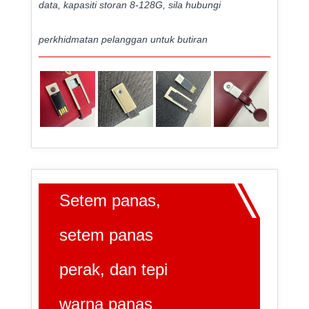
data, kapasiti storan 8-128G, sila hubungi
perkhidmatan pelanggan untuk butiran
Setem panas,
setem panas
perak, dan tepi
warna panas