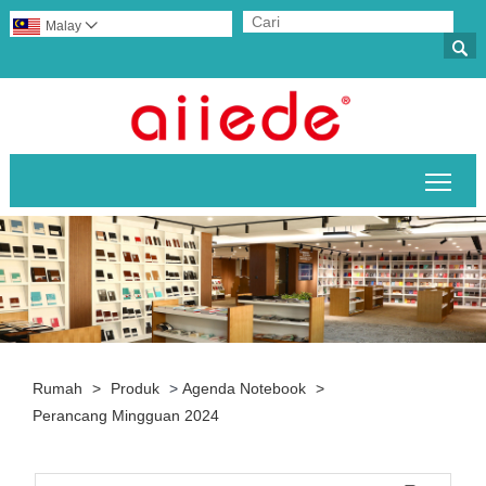
Malay


Togo
Rumah
>
Produk
>
Agenda Notebook
>
Perancang Mingguan 2024