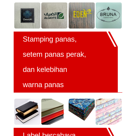
Stamping panas,
setem panas perak,
dan kelebihan
warna panas
Label bercahaya,