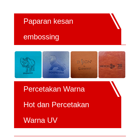
Paparan kesan
embossing
Percetakan Warna
Hot dan Percetakan
Warna UV