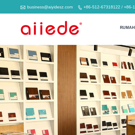

business@aiyidesz.com
+86-512-67318122 / +86-

RUMAH