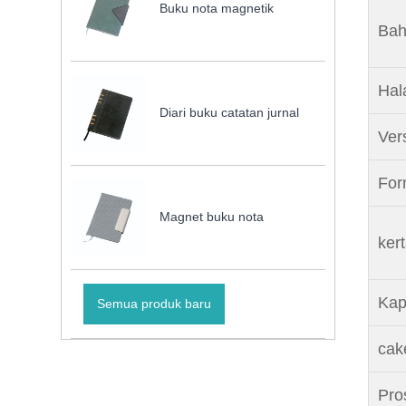
Buku nota magnetik
Bah
Hal
Diari buku catatan jurnal
Ver
Form
Magnet buku nota
kert
Kap
Semua produk baru
cak
Pro