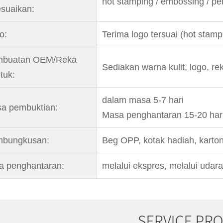
hot stamping / embossing / p
esuaikan:
o:
Terima logo tersuai (hot stamp
buatan OEM/Reka
Sediakan warna kulit, logo, 
tuk:
dalam masa 5-7 hari
a pembuktian:
Masa penghantaran 15-20 hari
bungkusan:
Beg OPP, kotak hadiah, karton
a penghantaran:
melalui ekspres, melalui udara 