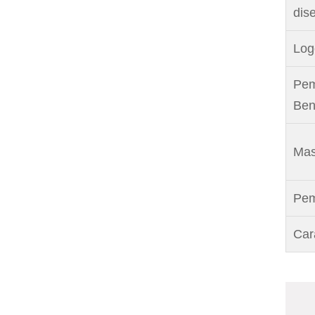
dis
Log
Pem
Ben
Mas
Pem
Car