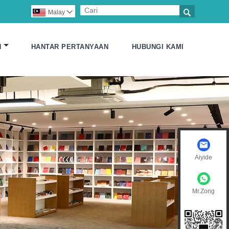

Malay

N
HANTAR PERTANYAAN
HUBUNGI KAMI
Aiyide
Mr.Zong