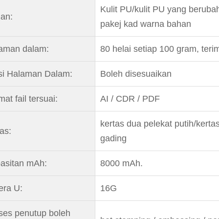
Kulit PU/kulit PU yang berubah
an:
pakej kad warna bahan
aman dalam:
80 helai setiap 100 gram, teri
si Halaman Dalam:
Boleh disesuaikan
at fail tersuai:
AI / CDR / PDF
kertas dua pelekat putih/kerta
as:
gading
asitan mAh:
8000 mAh.
era U:
16G
ses penutup boleh