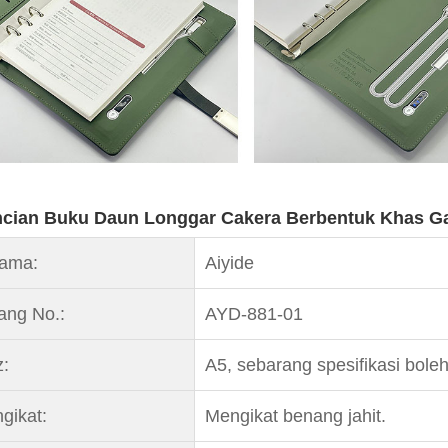
ncian Buku Daun Longgar Cakera Berbentuk Khas G
ama:
Aiyide
ang No.:
AYD-881-01
z:
A5, sebarang spesifikasi bole
gikat:
Mengikat benang jahit.