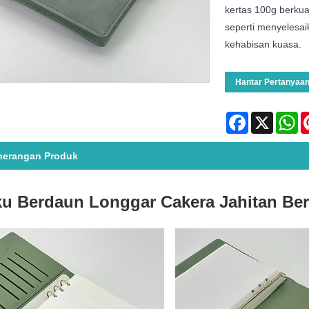
kertas 100g berkual
seperti menyelesai
kehabisan kuasa.
Hantar Pertanyaa
Facebook
X
Wh
nerangan Produk
u Berdaun Longgar Cakera Jahitan Be