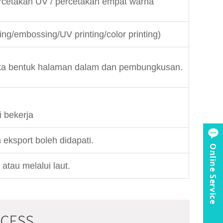
ercetakan UV / percetakan empat warna
ing/embossing/UV printing/color printing)
reka bentuk halaman dalam dan pembungkusan.
 bekerja
 eksport boleh didapati.
Online Service
atau melalui laut.