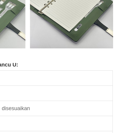
ancu U:
h disesuaikan