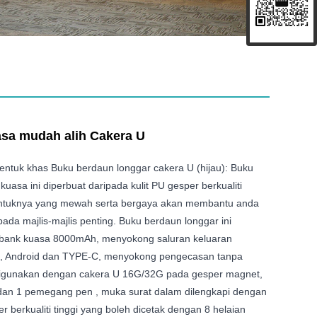
sa mudah alih Cakera U
entuk khas Buku berdaun longgar cakera U (hijau): Buku
uasa ini diperbuat daripada kulit PU gesper berkualiti
bentuknya yang mewah serta bergaya akan membantu anda
a majlis-majlis penting. Buku berdaun longgar ini
 bank kuasa 8000mAh, menyokong saluran keluaran
, Android dan TYPE-C, menyokong pengecasan tanpa
digunakan dengan cakera U 16G/32G pada gesper magnet,
 dan 1 pemegang pen , muka surat dalam dilengkapi dengan
er berkualiti tinggi yang boleh dicetak dengan 8 helaian