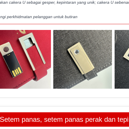
kan cakera U sebagai gesper, kepintaran yang unik; cakera U sebenar,
ngi perkhidmatan pelanggan untuk butiran
Setem panas, setem panas perak dan tep