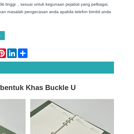
iti tinggi. , sesuai untuk kegunaan pejabat yang pelbagai,
kan masalah pengecasan anda apabila telefon bimbit anda
n
atsApp
Pinterest
LinkedIn
Share
rbentuk Khas Buckle U